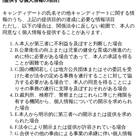
[提供する個人情報の項目]
キャンディデートの氏名その他キャンディデートに関する情
報のうち、上記の提供目的の達成に必要な情報項目
ただし、以下の場合は、関係法令に反しない範囲で、本人の
同意なく個人情報を提供することがあります。
A.
本人が第三者に不利益を及ぼすと判断した場合
B.
公衆衛生の向上または児童の健全な育成の推進のた
めに特に必要がある場合であって、本人の承諾を得る
ことが困難である場合
C.
国の機関若しくは地方公共団体またはその委託を受
けた者が法令の定める事務を遂行することに対して協
力する必要がある場合で、本人の同意を得ることによ
りその事務の遂行に支障を及ぼすおそれがある場合
D.
裁判所、検察庁、警察またはこれらに準じた権限を
有する機関から、個人情報についての開示を求められ
た場合
E.
本人から明示的に第三者への開示または提供を求め
られた場合
F.
法令により開示または提供が許容されている場合
G.
合併その他の事由による事業の承継に伴い個人情報