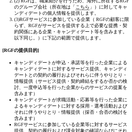
(2)
RGFは、職業紹介を行うため、海外に所在するRGF
のグループ会社（所在地は「
こちら
」）に対してキャ
ンディデートの個人情報を提供します。
(3)
RGFサービスに参加している企業（ RGFの顧客に限
らず、RGFがサービスを提供する上で必要な提携・契
約関係にある企業・キャンディデート等を含みます。
以下同じ。）に下記の範囲で提供します。
[RGFの提供目的]
キャンディデートが申込・承諾等を行った企業による
キャンディデートに対するサービス提供、キャンディ
デートとの契約の履行およびそれらに伴うやりとり・
情報提供（サービス提供・契約締結をするか否かの検
討、一度申込等を行った企業からのサービスの提案を
含みます）
キャンディデートが求職活動・応募等を行った企業に
よるキャンディデートに対する採用・選考活動および
それに伴うやりとり・情報提供（採否・合否の検討を
含みます）
RGFサービスに参加している企業等に対するサービス
提供、契約の履行および課金対象の確認ならびにそれ