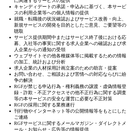
に関連するサービスの提供
キャンディデートの承諾・申込みに基づく、本サービ
スの利用企業等への個人情報の提供
就職・転職後の状況確認およびサービス改善・向上、
新規サービスの開発を目的としたご意見、ご要望等の
聴取
サービス提供期間中またはサービス終了後における応
募、入社等の事実に関する求人企業への確認および求
人企業からの通知の受領
ウェブサイトその他各種媒体等に掲載するための情報
の加工、統計および分析
求人企業の人材採用計画立案のための助言・提案
お問い合わせ、ご相談および苦情への対応ならびに紛
争の解決
RGFが禁じる申込行為・権利義務の譲渡・虚偽情報登
録・詐欺・不正アクセスその他不正行為に関する調査
等の本サービスの安全な運営に必要な不正対策
RGFの採用に関する業務遂行
刊行物やインターネット等の公開情報等をもとにした
ご連絡
RGFサービスに関するメールマガジン・ダイレクトメ
ール・お知らせ・広告等の情報提供